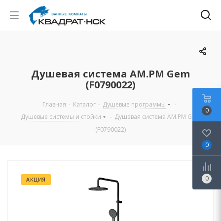
Душевая система AM.PM Gem
(F0790022)
Главная
-
Каталог
-
Душевые программы
-
0
Душевые системы и стойки
-
Душевая система AM.PM Gem
(F0790022)
0
0
АКЦИЯ