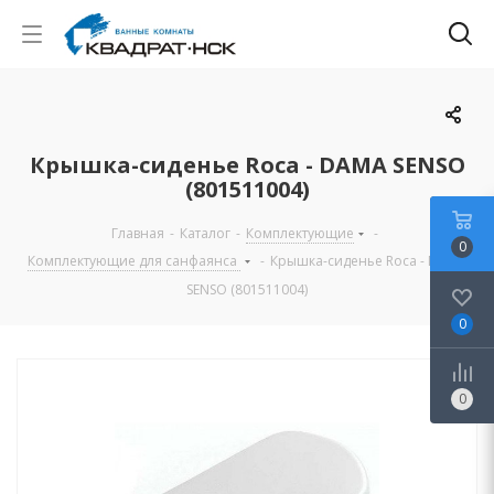
Крышка-сиденье Roca - DAMA SENSO
(801511004)
Главная
-
Каталог
-
Комплектующие
-
0
Комплектующие для санфаянса
-
Крышка-сиденье Roca - DAMA
SENSO (801511004)
0
0