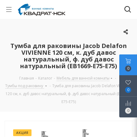
Тумба для раковины Jacob Delafon
VIVIENNE 120 см, к. дуб давос
натуральный, ф. дуб давос
натуральный (EB1669-E75-E75)
0
Главная
-
Каталог
-
Мебель для ванной комнаты
-
Тумбы под раковину
-
Тумба для раковины Jacob Delafon VIVIENNE
0
120 см, к. дуб давос натуральный, ф. дуб давос натуральный (EB1669-
E75-E75)
0
АКЦИЯ