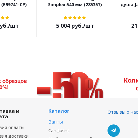
y (E99741-CP)
Simplex 540 мм (285357)
душа Ja
уб.
/шт
5 004
руб.
/шт
21
тавка и
Каталог
Отзывы о нас
ата
Ванны
вия оплаты
Санфаянс
вия доставки