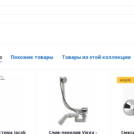
о
Похожие товары
Товары из этой коллекции
АКЦИЯ
тема Jacob
Слив-перелив Viega -
Смес