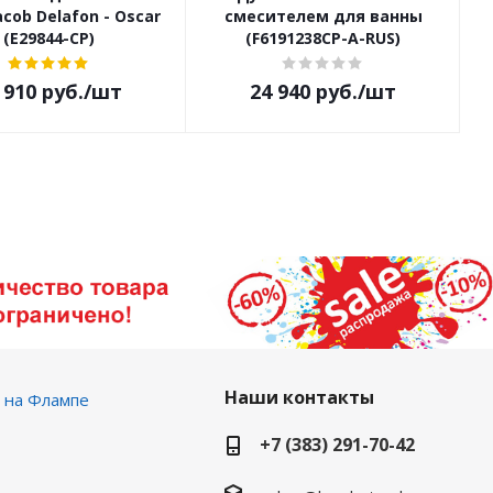
cob Delafon - Oscar
смесителем для ванны
(E29844-CP)
(F6191238CP-A-RUS)
 910
руб.
/шт
24 940
руб.
/шт
Наши контакты
 на Флампе
+7 (383) 291-70-42