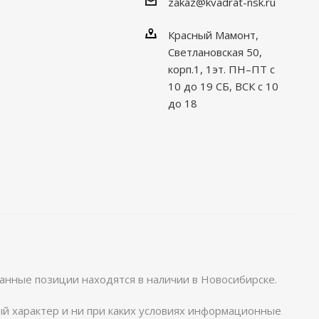
zakaz@kvadrat-nsk.ru
Красный Мамонт,
Светлановская 50,
корп.1, 1эт. ПН–ПТ с
10 до 19 CБ, ВСК с 10
до 18
анные позиции находятся в наличии в Новосибирске.
й характер и ни при каких условиях информационные